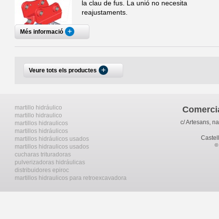
la clau de fus. La unió no necesita
reajustaments.
Més informació
Veure tots els productes
martillo hidráulico
Comerci
martillo hidraulico
c/ Artesans, n
martillos hidraulicos
martillos hidráulicos
Caste
martillos hidráulicos usados
© 
martillos hidraulicos usados
cucharas trituradoras
pulverizadoras hidráulicas
distribuidores epiroc
martillos hidraulicos para retroexcavadora